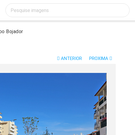
bo Bojador
R
ANTERIOR
PROXIMA