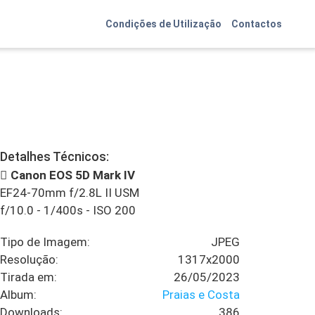
Condições de Utilização
Contactos
Detalhes Técnicos:
Canon EOS 5D Mark IV
EF24-70mm f/2.8L II USM
f/10.0
-
1/400s
-
ISO 200
Tipo de Imagem:
JPEG
Resolução:
1317x2000
Tirada em:
26/05/2023
Album:
Praias e Costa
Downloads:
386