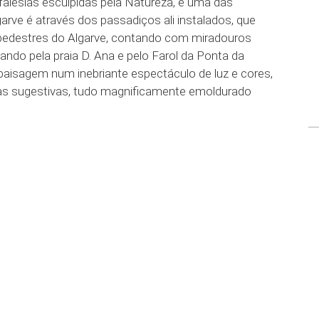
falésias esculpidas pela Natureza, e uma das
rve é através dos passadiços ali instalados, que
 pedestres do Algarve, contando com miradouros
sando pela praia D. Ana e pelo Farol da Ponta da
paisagem num inebriante espectáculo de luz e cores,
as sugestivas, tudo magnificamente emoldurado