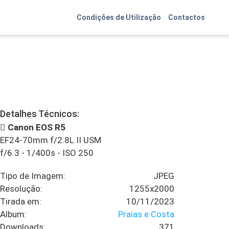
Condições de Utilização
Contactos
Detalhes Técnicos:
Canon EOS R5
EF24-70mm f/2.8L II USM
f/6.3
-
1/400s
-
ISO 250
Tipo de Imagem:
JPEG
Resolução:
1255x2000
Tirada em:
10/11/2023
Album:
Praias e Costa
Downloads:
371