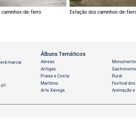
 caminhos-de-ferro
Estação dos caminhos-de-ferr
Álbuns Temáticos
Aéreas
Monumentos
verá marcar
Antigas
Gastronomi
Praias e Costa
Rural
Marítimo
Festival do
Arte Xávega
Animação e