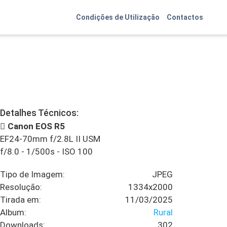
Condições de Utilização
Contactos
Detalhes Técnicos:
Canon EOS R5
EF24-70mm f/2.8L II USM
f/8.0
-
1/500s
-
ISO 100
Tipo de Imagem:
JPEG
Resolução:
1334x2000
Tirada em:
11/03/2025
Album:
Rural
Downloads:
302