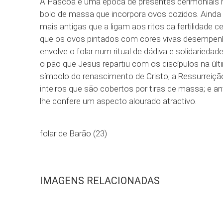
A Páscoa é uma época de presentes cerimoniais ma
bolo de massa que incorpora ovos cozidos. Ainda
mais antigas que a ligam aos ritos da fertilidade 
que os ovos pintados com cores vivas desempenh
envolve o folar num ritual de dádiva e solidariedad
o pão que Jesus repartiu com os discípulos na últ
símbolo do renascimento de Cristo, a Ressurreição.
inteiros que são cobertos por tiras de massa; e a
lhe confere um aspecto alourado atractivo.
folar de Barão (23)
IMAGENS RELACIONADAS